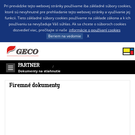
Pri prevádzke tejto webovej stránky používame iba základné súbory cookies,
ktoré sú nevyhnutné pre prehliadanie tejto webovej stránky a využívanie jej
funkcii. Tieto základné súbory cookies používame na základe zákona a k ich
používaniu sa nevyžaduje Váš súhlas. Ak sa chcete o súboroch cookies
dozvedieť viac, prečítajte si naše
informácie o používaní cookies
Beriem na vedomie
X
PARTNER
/
Dokumenty na stiahnutie
Firemné dokumenty