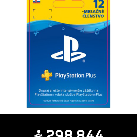
2
9
8
8
4
4