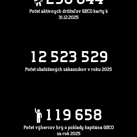
Počet aktívnych držiteľov GECO karty k
31.12.2025
1
2
5
2
3
5
2
9
Počet obslúžených zákazníkov v roku 2025
1
1
9
6
5
8
Počet výhercov hry o poklady kapitána GECO
za rok 2025