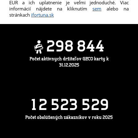
EUR a ich uplatnenie je veľmi jednoduché. Viac
informácií nájdete na kliknutím
sem
alebo na
stránkach
ifortuna.sk
2
9
8
8
4
4
Počet aktívnych držiteľov GECO karty k
31.12.2025
1
2
5
2
3
5
2
9
Počet obslúžených zákazníkov v roku 2025