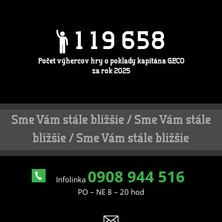
1
1
9
6
5
8
Počet výhercov hry o poklady kapitána GECO
za rok 2025
Sme Vám stále bližšie / Sme Vám stále
bližšie / Sme Vám stále bližšie
0908 944 516
Infolinka
PO – NE 8 – 20 hod